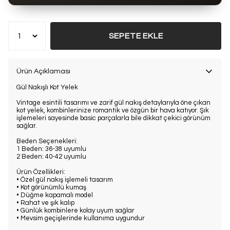
Bu ürün son 7 günde
9 kez
satın alındı
SEPETE EKLE
Ürün Açıklaması
Gül Nakışlı Kot Yelek
Vintage esintili tasarımı ve zarif gül nakış detaylarıyla öne çıkan
kot yelek, kombinlerinize romantik ve özgün bir hava katıyor. Şık
işlemeleri sayesinde basic parçalarla bile dikkat çekici görünüm
sağlar.
Beden Seçenekleri:
1 Beden: 36-38 uyumlu
2 Beden: 40-42 uyumlu
Ürün Özellikleri:
• Özel gül nakış işlemeli tasarım
• Kot görünümlü kumaş
• Düğme kapamalı model
• Rahat ve şık kalıp
• Günlük kombinlere kolay uyum sağlar
• Mevsim geçişlerinde kullanıma uygundur