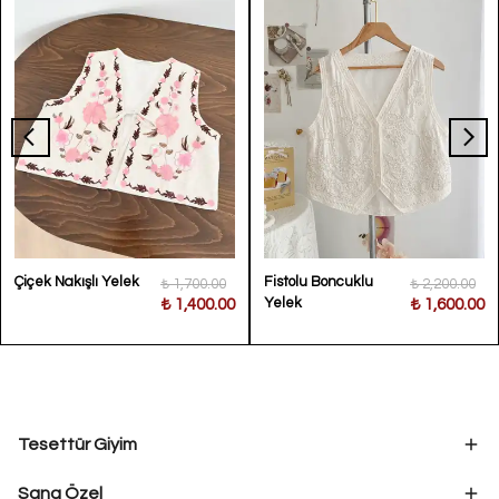
Çiçek Nakışlı Yelek
Fistolu Boncuklu
₺ 1,700.00
₺ 2,200.00
Yelek
₺ 1,400.00
₺ 1,600.00
Tesettür Giyim
Sana Özel