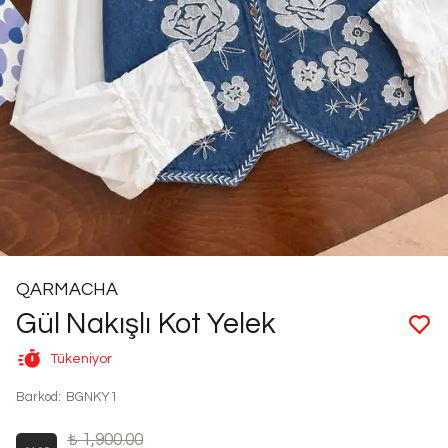
QARMACHA
Gül Nakışlı Kot Yelek
Tükeniyor
Barkod
:
BGNKY1
₺ 1,900.00