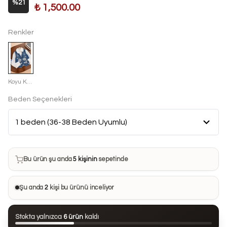
%
21
₺ 1,500.00
Renkler
Koyu Kot Mavisi
Beden Seçenekleri
Bu ürün son 7 günde
9 kez
satın alındı
Bu ürün şu anda
5 kişinin
sepetinde
Bu ürünü
26 kişi
favorilerine ekledi
Şu anda
2
kişi bu ürünü inceliyor
Bu ürün son 24 saatte
96 kez
görüntülendi
Stokta yalnızca
6 ürün
kaldı