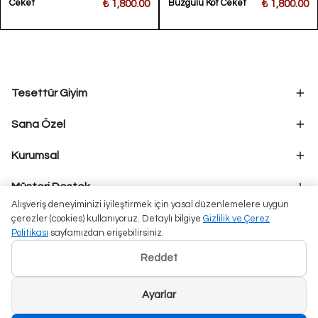
Ceket
Büzgülü Kot Ceket
₺ 1,800.00
₺ 1,800.00
Tesettür Giyim
Sana Özel
Kurumsal
Müşteri Destek
Alışveriş deneyiminizi iyileştirmek için yasal düzenlemelere uygun
çerezler (cookies) kullanıyoruz. Detaylı bilgiye
Gizlilik ve Çerez
Politikası
sayfamızdan erişebilirsiniz.
Reddet
Ayarlar