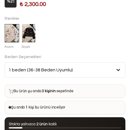
%
21
₺ 2,300.00
Renkler
Krem
Siyah
Beden Seçenekleri
Bu ürün son 7 günde
12 kez
satın alındı
Bu ürün şu anda
3 kişinin
sepetinde
Bu ürünü
25 kişi
favorilerine ekledi
Şu anda
1
kişi bu ürünü inceliyor
Bu ürün son 24 saatte
83 kez
görüntülendi
Stokta yalnızca
2 ürün
kaldı