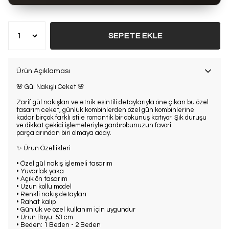
Bu ürün son 7 günde
12 kez
satın alındı
SEPETE EKLE
Ürün Açıklaması
🌸 Gül Nakışlı Ceket 🌸
Zarif gül nakışları ve etnik esintili detaylarıyla öne çıkan bu özel
tasarım ceket, günlük kombinlerden özel gün kombinlerine
kadar birçok farklı stile romantik bir dokunuş katıyor. Şık duruşu
ve dikkat çekici işlemeleriyle gardırobunuzun favori
parçalarından biri olmaya aday.
✨ Ürün Özellikleri
• Özel gül nakış işlemeli tasarım
• Yuvarlak yaka
• Açık ön tasarım
• Uzun kollu model
• Renkli nakış detayları
• Rahat kalıp
• Günlük ve özel kullanım için uygundur
• Ürün Boyu: 53 cm
• Beden: 1 Beden - 2 Beden