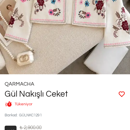
QARMACHA
Gül Nakışlı Ceket
Tükeniyor
Barkod
:
GÜLNKC1291
₺ 2,900.00