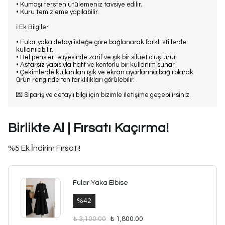
• Kumaşı tersten ütülemeniz tavsiye edilir.
• Kuru temizleme yapılabilir.
ℹ️ Ek Bilgiler
• Fular yaka detayı isteğe göre bağlanarak farklı stillerde
kullanılabilir.
• Bel pensleri sayesinde zarif ve şık bir siluet oluşturur.
• Astarsız yapısıyla hafif ve konforlu bir kullanım sunar.
• Çekimlerde kullanılan ışık ve ekran ayarlarına bağlı olarak
ürün renginde ton farklılıkları görülebilir.
💌 Sipariş ve detaylı bilgi için bizimle iletişime geçebilirsiniz.
Birlikte Al | Fırsatı Kaçırma!
%5 Ek İndirim Fırsatı!
Fular Yaka Elbise
%
42
₺ 3,100.00
₺ 1,800.00