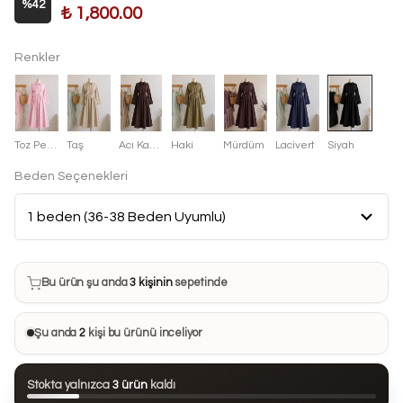
%
42
₺ 1,800.00
Renkler
Toz Pembe
Taş
Acı Kahve
Haki
Mürdüm
Lacivert
Siyah
Beden Seçenekleri
Bu ürün son 7 günde
19 kez
satın alındı
Bu ürün şu anda
3 kişinin
sepetinde
Bu ürünü
20 kişi
favorilerine ekledi
Şu anda
2
kişi bu ürünü inceliyor
Bu ürün son 24 saatte
46 kez
görüntülendi
Stokta yalnızca
3 ürün
kaldı