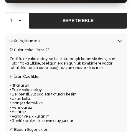
Bu ürün son 7 günde
19 kez
satın alındı
SEPETE EKLE
Ürün Açıklaması
🤍 Fular Yaka Elbise 🤍
Zarif fular yaka detayı ve bele oturan şık kesimiyle öne çıkan
Fular Yaka Elbise, özel günlerden günlük kombinlere kadar
rahatlıkla tercih edebileceğiniz zamansız bir tasarımdır.
✨ Ürün Özellikleri
• İthal ürün
• Fular yaka detaylı
• Bel pensli, vücuda zarif oturan kesim
• Uzun kollu
• Manşet detaylı kol
• Fermuarsız
• Astarsız
• Rahat ve şık kullanım
• Günlük ve özel kullanıma uygundur
📏 Beden Seçenekleri