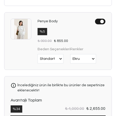
Penye Body
%
5
₺ 900.00
₺ 855.00
Beden Seçenekleri
Renkler
İncelediğiniz ürün ile birlikte bu ürünler de sepetinize
eklenecektir!
Avantajlı Toplam
₺ 4,000.00
₺ 2,655.00
%
34