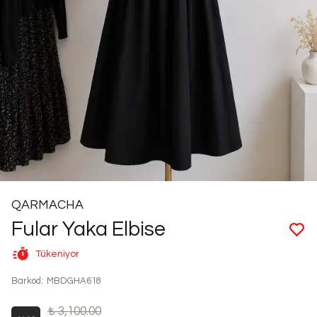
QARMACHA
Fular Yaka Elbise
Tükeniyor
Barkod
:
MBDGHA618
₺ 3,100.00