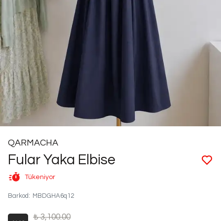
QARMACHA
Fular Yaka Elbise
Tükeniyor
Barkod
:
MBDGHA6q12
₺ 3,100.00