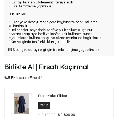
• Kumaşı tersten ütülemeniz tavsiye edilir.
• Kuru temizleme yapılabilir.
ℹ️ Ek Bilgiler
• Fular yaka detayı isteğe göre bağlanarak farklı stillerde
kullanılabilir.
• Bel pensleri sayesinde zarif ve şık bir siluet oluşturur.
• Astarsız yapısıyla hafif ve konforlu bir kullanım sunar.
• Çekimlerde kullanılan ışık ve ekran ayarlarına bağlı olarak
ürün renginde ton farklılıkları görülebilir.
💌 Sipariş ve detaylı bilgi için bizimle iletişime geçebilirsiniz.
Birlikte Al | Fırsatı Kaçırma!
%5 Ek İndirim Fırsatı!
Fular Yaka Elbise
%
42
₺ 3,100.00
₺ 1,800.00