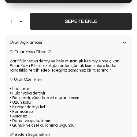
Bu ürün son 7 günde
7 kez
satın alındı
SEPETE EKLE
Ürün Açıklaması
🤍 Fular Yaka Elbise 🤍
Zarif fular yaka detayı ve bele oturan şık kesimiyle öne çıkan
Fular Yaka Elbise, özel günlerden günlük kombinlere kadar
rahatlıkla tercih edebileceğiniz zamansız bir tasarımdır.
✨ Ürün Özellikleri
• İthal ürün
• Fular yaka detaylı
• Bel pensli, vücuda zarif oturan kesim
• Uzun kollu
• Manşet detaylı kol
• Fermuarsız
• Astarsız
• Rahat ve şık kullanım
• Günlük ve özel kullanıma uygundur
📏 Beden Seçenekleri