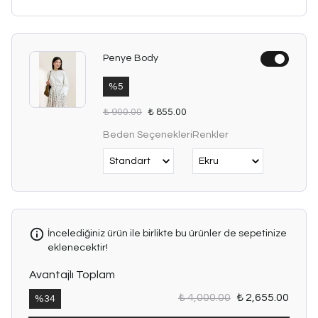
Penye Body
%
5
₺ 900.00
₺ 855.00
Beden Seçenekleri
Renkler
İncelediğiniz ürün ile birlikte bu ürünler de sepetinize
eklenecektir!
Avantajlı Toplam
₺ 4,000.00
₺ 2,655.00
%
34