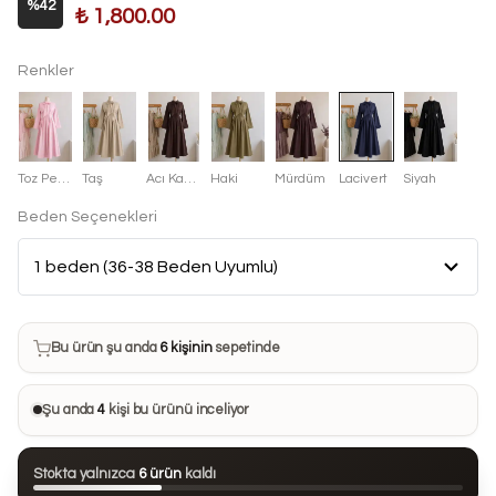
%
42
₺ 1,800.00
Renkler
Toz Pembe
Taş
Acı Kahve
Haki
Mürdüm
Lacivert
Siyah
Beden Seçenekleri
Bu ürün son 7 günde
7 kez
satın alındı
Bu ürün şu anda
6 kişinin
sepetinde
Bu ürünü
33 kişi
favorilerine ekledi
Şu anda
4
kişi bu ürünü inceliyor
Bu ürün son 24 saatte
70 kez
görüntülendi
Stokta yalnızca
6 ürün
kaldı