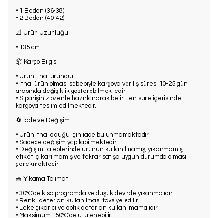
• 1 Beden (36-38)
• 2 Beden (40-42)
📐 Ürün Uzunluğu
• 135 cm
📦 Kargo Bilgisi
• Ürün ithal üründür.
• İthal ürün olması sebebiyle kargoya veriliş süresi 10-25 gün
arasında değişiklik gösterebilmektedir.
• Siparişiniz özenle hazırlanarak belirtilen süre içerisinde
kargoya teslim edilmektedir.
🔄 İade ve Değişim
• Ürün ithal olduğu için iade bulunmamaktadır.
• Sadece değişim yapılabilmektedir.
• Değişim taleplerinde ürünün kullanılmamış, yıkanmamış,
etiketi çıkarılmamış ve tekrar satışa uygun durumda olması
gerekmektedir.
🧺 Yıkama Talimatı
• 30°C'de kısa programda ve düşük devirde yıkanmalıdır.
• Renkli deterjan kullanılması tavsiye edilir.
• Leke çıkarıcı ve optik deterjan kullanılmamalıdır.
• Maksimum 150°C'de ütülenebilir.