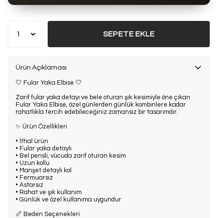
Bu ürün son 7 günde
6 kez
satın alındı
SEPETE EKLE
Ürün Açıklaması
🤍 Fular Yaka Elbise 🤍
Zarif fular yaka detayı ve bele oturan şık kesimiyle öne çıkan
Fular Yaka Elbise, özel günlerden günlük kombinlere kadar
rahatlıkla tercih edebileceğiniz zamansız bir tasarımdır.
✨ Ürün Özellikleri
• İthal ürün
• Fular yaka detaylı
• Bel pensli, vücuda zarif oturan kesim
• Uzun kollu
• Manşet detaylı kol
• Fermuarsız
• Astarsız
• Rahat ve şık kullanım
• Günlük ve özel kullanıma uygundur
📏 Beden Seçenekleri