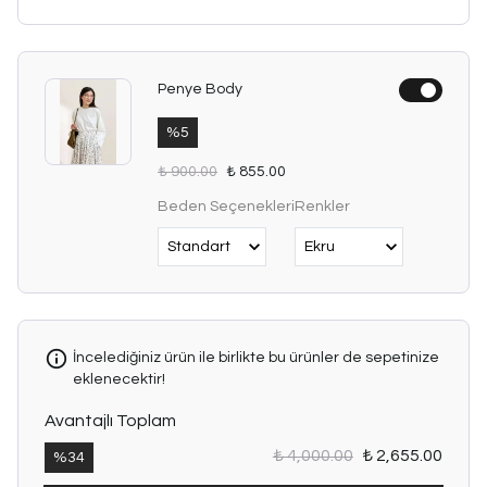
Penye Body
%
5
₺ 900.00
₺ 855.00
Beden Seçenekleri
Renkler
İncelediğiniz ürün ile birlikte bu ürünler de sepetinize
eklenecektir!
Avantajlı Toplam
₺ 4,000.00
₺ 2,655.00
%
34