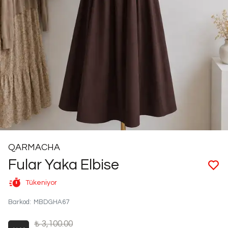
QARMACHA
Fular Yaka Elbise
Tükeniyor
Barkod
:
MBDGHA67
₺ 3,100.00