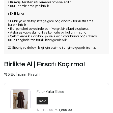
• Kumaşı tersten ütülemeniz tavsiye edilir.
• Kuru temizleme yapılabilir.
ℹ️ Ek Bilgiler
• Fular yaka detayı isteğe göre bağlanarak farklı stillerde
kullanılabilir.
• Bel pensleri sayesinde zarif ve şık bir siluet oluşturur.
• Astarsız yapısıyla hafif ve konforlu bir kullanım sunar.
• Çekimlerde kullanılan ışık ve ekran ayarlarına bağlı olarak
ürün renginde ton farklılıkları görülebilir.
💌 Sipariş ve detaylı bilgi için bizimle iletişime geçebilirsiniz.
Birlikte Al | Fırsatı Kaçırma!
%5 Ek İndirim Fırsatı!
Fular Yaka Elbise
%
42
₺ 3,100.00
₺ 1,800.00