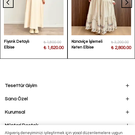
Fiyonk Detaylı
Kanaviçe İşlemeli
₺ 1,800.00
₺ 3,200.00
Elbise
Keten Elbise
₺ 1,620.00
₺ 2,800.00
Tesettür Giyim
Sana Özel
Kurumsal
Müşteri Destek
Alışveriş deneyiminizi iyileştirmek için yasal düzenlemelere uygun