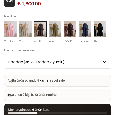
%
42
₺ 1,800.00
Renkler
Toz Pembe
Taş
Acı Kahve
Haki
Mürdüm
Lacivert
Siyah
Beden Seçenekleri
Bu ürün son 7 günde
6 kez
satın alındı
Bu ürün şu anda
4 kişinin
sepetinde
Bu ürünü
33 kişi
favorilerine ekledi
Şu anda
2
kişi bu ürünü inceliyor
Bu ürün son 24 saatte
123 kez
görüntülendi
Stokta yalnızca
6 ürün
kaldı