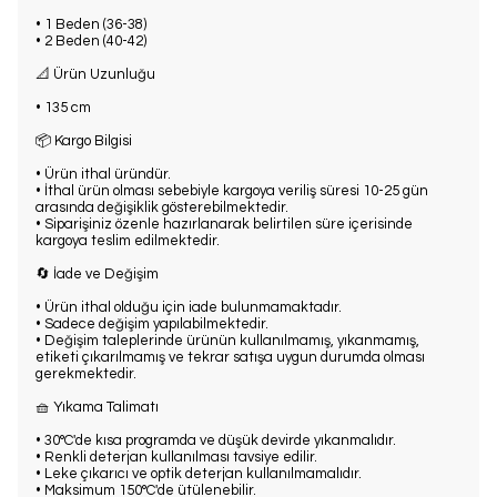
• 1 Beden (36-38)
• 2 Beden (40-42)
📐 Ürün Uzunluğu
• 135 cm
📦 Kargo Bilgisi
• Ürün ithal üründür.
• İthal ürün olması sebebiyle kargoya veriliş süresi 10-25 gün
arasında değişiklik gösterebilmektedir.
• Siparişiniz özenle hazırlanarak belirtilen süre içerisinde
kargoya teslim edilmektedir.
🔄 İade ve Değişim
• Ürün ithal olduğu için iade bulunmamaktadır.
• Sadece değişim yapılabilmektedir.
• Değişim taleplerinde ürünün kullanılmamış, yıkanmamış,
etiketi çıkarılmamış ve tekrar satışa uygun durumda olması
gerekmektedir.
🧺 Yıkama Talimatı
• 30°C'de kısa programda ve düşük devirde yıkanmalıdır.
• Renkli deterjan kullanılması tavsiye edilir.
• Leke çıkarıcı ve optik deterjan kullanılmamalıdır.
• Maksimum 150°C'de ütülenebilir.