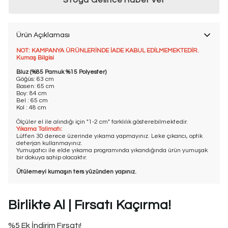
Stoğa Gelince Haber Ver
Ürün Açıklaması
NOT: KAMPANYA ÜRÜNLERİNDE İADE KABUL EDİLMEMEKTEDİR.
Kumaş Bilgisi
Bluz (%85 Pamuk %15 Polyester)
Göğüs: 63 cm
Basen: 65 cm
Boy: 84 cm
Bel : 65 cm
Kol : 48 cm
Ölçüler el ile alındığı için "1-2 cm" farklılık gösterebilmektedir.
Yıkama Talimatı:
Lütfen 30 derece üzerinde yıkama yapmayınız. Leke çıkarıcı, optik
deterjan kullanmayınız.
Yumuşatıcı ile elde yıkama programında yıkandığında ürün yumuşak
bir dokuya sahip olacaktır.
Ütülemeyi kumaşın ters yüzünden yapınız.
Birlikte Al | Fırsatı Kaçırma!
%5 Ek İndirim Fırsatı!