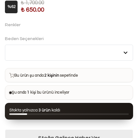
₺ 1,700.00
%
62
₺ 650.00
Renkler
Beden Seçenekleri
Bu ürün son 7 günde
6 kez
satın alındı
Bu ürün şu anda
2 kişinin
sepetinde
Bu ürünü
23 kişi
favorilerine ekledi
Şu anda
1
kişi bu ürünü inceliyor
Bu ürün son 24 saatte
86 kez
görüntülendi
Stokta yalnızca
3 ürün
kaldı
Bu ürün son 7 günde
6 kez
satın alındı