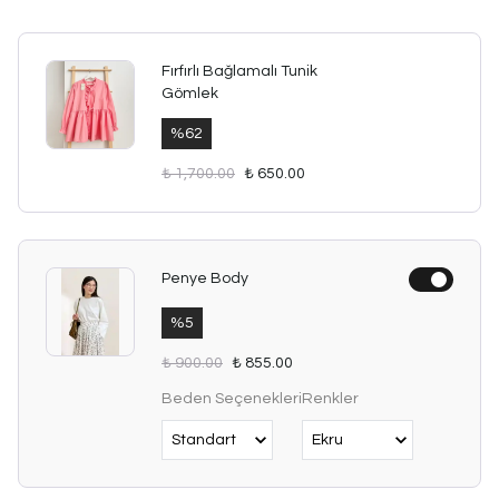
Fırfırlı Bağlamalı Tunik
Gömlek
%
62
₺ 1,700.00
₺ 650.00
Penye Body
%
5
₺ 900.00
₺ 855.00
Beden Seçenekleri
Renkler