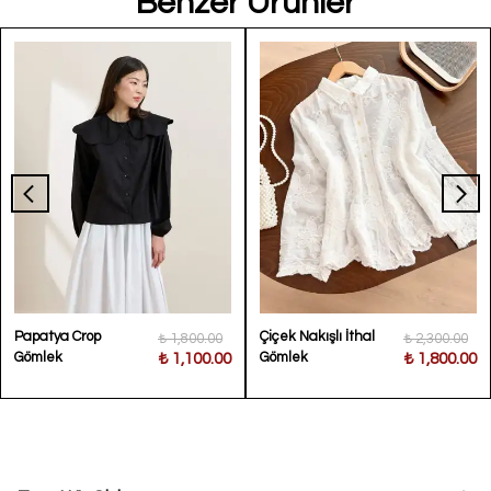
Benzer Ürünler
Papatya Crop
Çiçek Nakışlı İthal
₺ 1,800.00
₺ 2,300.00
Gömlek
Gömlek
₺ 1,100.00
₺ 1,800.00