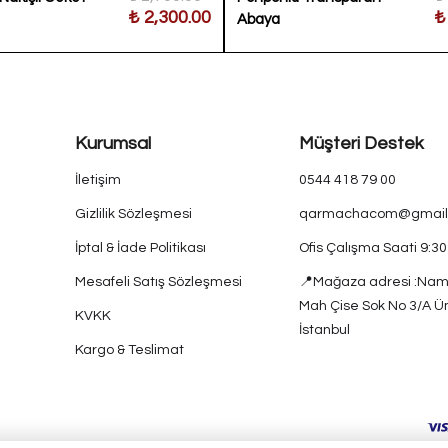
₺ 2,300.00
₺
Abaya
Kurumsal
Müşteri Destek
İletişim
0544 418 79 00
Gizlilik Sözleşmesi
qarmachacom@gmail
İptal & İade Politikası
Ofis Çalışma Saati 9:3
Mesafeli Satış Sözleşmesi
📍Mağaza adresi :Nam
Mah Çise Sok No 3/A Ü
KVKK
İstanbul
Kargo & Teslimat