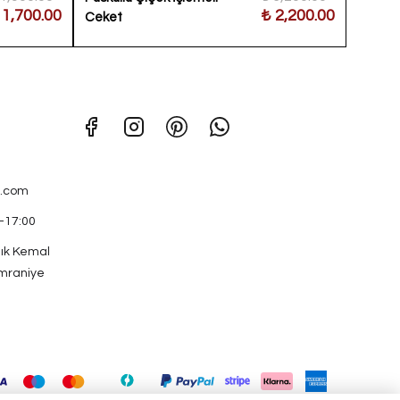
 1,700.00
₺ 2,200.00
Ceket
.com
0-17:00
ık Kemal
mraniye