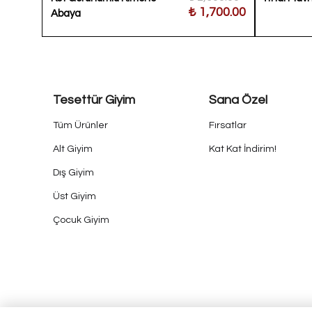
300.00
₺ 1,700.00
Abaya
Tesettür Giyim
Sana Özel
Tüm Ürünler
Fırsatlar
Alt Giyim
Kat Kat İndirim!
Dış Giyim
Üst Giyim
Çocuk Giyim