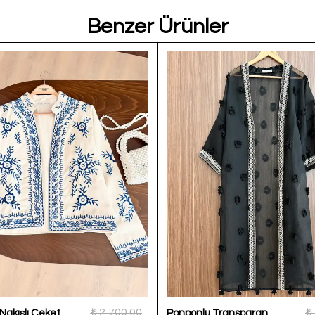
Benzer Ürünler
₺ 2,700.00
₺
 Nakışlı Ceket
Ponponlu Transparan