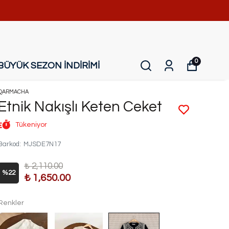
0
BÜYÜK SEZON İNDİRİMİ
QARMACHA
Etnik Nakışlı Keten Ceket
Tükeniyor
Barkod
:
MJSDE7N17
₺ 2,110.00
%
22
₺ 1,650.00
Renkler