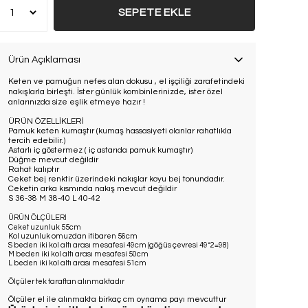
SEPETE EKLE
Ürün Açıklaması
Keten ve pamuğun nefes alan dokusu , el işçiliği zarafetindeki
nakışlarla birleşti. İster günlük kombinlerinizde, ister özel
anlarınızda size eşlik etmeye hazır !
ÜRÜN ÖZELLİKLERİ
Pamuk keten kumaştır (kumaş hassasiyeti olanlar rahatlıkla
tercih edebilir.)
Astarlı iç göstermez ( iç astarıda pamuk kumaştır)
Düğme mevcut değildir
Rahat kalıptır
Ceket bej renktir üzerindeki nakışlar koyu bej tonundadır.
Ceketin arka kısmında nakış mevcut değildir
S 36-38 M 38-40 L 40-42
ÜRÜN ÖLÇÜLERİ
Ceket uzunluk 55cm
Kol uzunluk omuzdan itibaren 56cm
S beden iki kol altı arası mesafesi 49cm (göğüs çevresi 49*2=98)
M beden iki kol altı arası mesafesi 50cm
L beden iki kol altı arası mesafesi 51cm
Ölçüler tek taraftan alınmaktadır
Ölçüler el ile alınmakta birkaç cm oynama payı mevcuttur