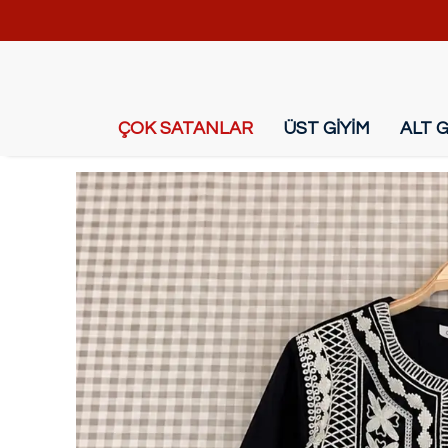
ÇOK SATANLAR
ÜST GİYİM
ALT G