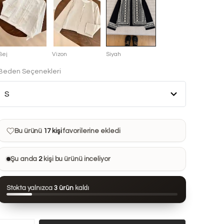
Bej
Vizon
Siyah
Beden Seçenekleri
Bu ürün son 7 günde
12 kez
satın alındı
Bu ürün şu anda
5 kişinin
sepetinde
Bu ürünü
17 kişi
favorilerine ekledi
Bu ürün son 24 saatte
72 kez
görüntülendi
Şu anda
2
kişi bu ürünü inceliyor
Bu ürün son 7 günde
12 kez
satın alındı
Stokta yalnızca
3 ürün
kaldı