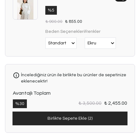
%
5
₺ 900.00
₺ 855.00
Beden Seçenekleri
Renkler
İncelediğiniz ürün ile birlikte bu ürünler de sepetinize
eklenecektir!
Avantajlı Toplam
₺ 3,500.00
₺ 2,455.00
%
30
Birlikte Sepete Ekle (2)