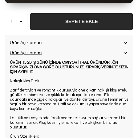
Bu ürün son 7 günde
12 kez
satın alındı
SEPETE EKLE
Ürün Açıklaması
Ürün Açıklaması
ÜRÜN 15 20 İŞ GÜNÜ İÇİNDE CIKIYOR.İTHAL ÜRÜNDÜR . ÖN
SİPARİŞİNİZİ ONA GÖRE OLUSTURUNUZ. SİPARİŞ VERİNCE SİZİN
İÇİN AYIR
ILIR.
Nakışlı Kloş Etek
Zarif detayları ve romantik duruşuyla öne çıkan nakışlı kloş etek,
günlük kombinlerinize şıklık katmak için tasarlandı. Etek
ucundaki ince çiçek nakışları ve dantel detayı, ürüne feminen ve
özgün bir hava kazandırır. Hafif ve dökümlü yapısı sayesinde gün
boyu konfor sağlar.
Lastikli beli sayesinde farklı bedenlere uyum sağlar ve rahat bir
kullanım sunar. Kloş kesimiyle hareketli ve akışkan bir silüet
oluşturur.
Ürün Özellikleri: