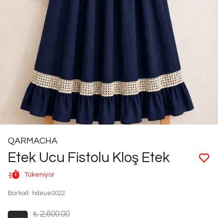
QARMACHA
Etek Ucu Fistolu Kloş Etek
Tükeniyor
Barkod
:
hdeue0022
₺ 2,600.00