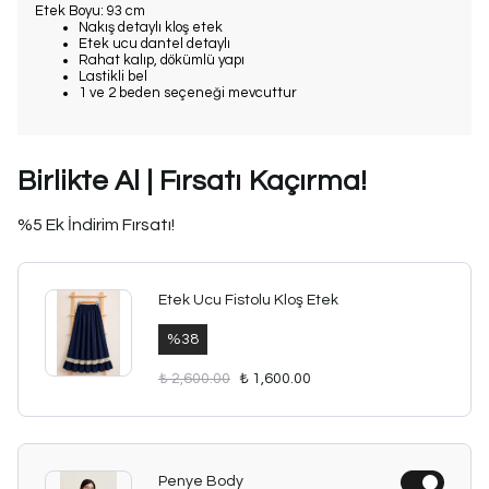
Etek Boyu: 93 cm
Nakış detaylı kloş etek
Etek ucu dantel detaylı
Rahat kalıp, dökümlü yapı
Lastikli bel
1 ve 2 beden seçeneği mevcuttur
Birlikte Al | Fırsatı Kaçırma!
%5 Ek İndirim Fırsatı!
Etek Ucu Fistolu Kloş Etek
%
38
₺ 2,600.00
₺ 1,600.00
Penye Body