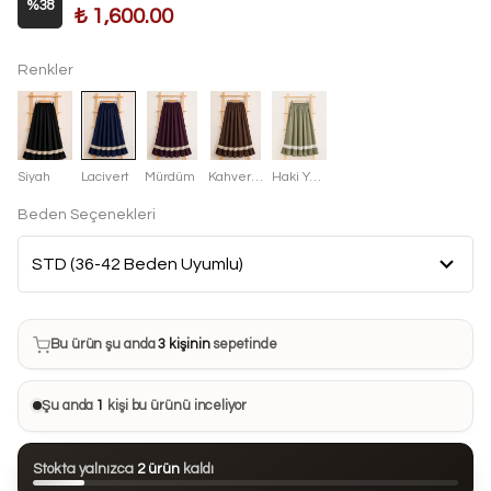
%
38
₺ 1,600.00
Renkler
Siyah
Lacivert
Mürdüm
Kahverengi
Haki Yeşili
Beden Seçenekleri
Bu ürün son 7 günde
12 kez
satın alındı
Bu ürün şu anda
3 kişinin
sepetinde
Bu ürünü
33 kişi
favorilerine ekledi
Şu anda
1
kişi bu ürünü inceliyor
Bu ürün son 24 saatte
98 kez
görüntülendi
Stokta yalnızca
2 ürün
kaldı