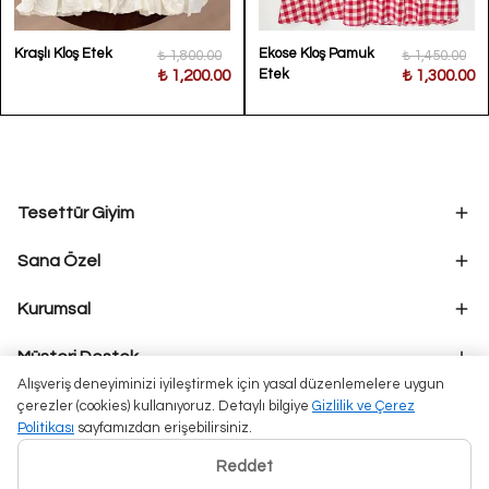
Kraşlı Kloş Etek
Ekose Kloş Pamuk
₺ 1,800.00
₺ 1,450.00
Etek
₺ 1,200.00
₺ 1,300.00
Tesettür Giyim
Sana Özel
Kurumsal
Müşteri Destek
Alışveriş deneyiminizi iyileştirmek için yasal düzenlemelere uygun
çerezler (cookies) kullanıyoruz. Detaylı bilgiye
Gizlilik ve Çerez
Politikası
sayfamızdan erişebilirsiniz.
Reddet