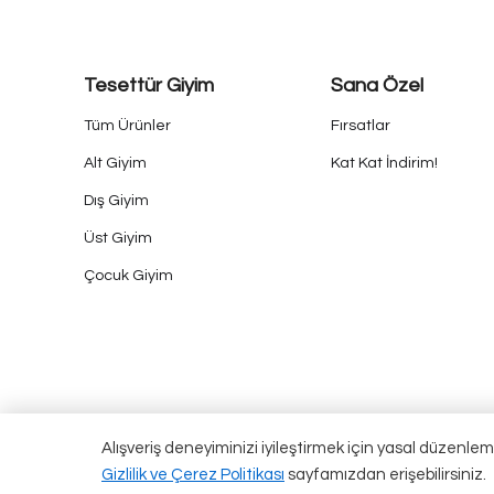
Tesettür Giyim
Sana Özel
Tüm Ürünler
Fırsatlar
Alt Giyim
Kat Kat İndirim!
Dış Giyim
Üst Giyim
Çocuk Giyim
Alışveriş deneyiminizi iyileştirmek için yasal düzenlem
Gizlilik ve Çerez Politikası
sayfamızdan erişebilirsiniz.
Qarmacha ©2024 Tüm Hakları Saklıdır