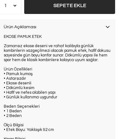
SEPETE EKLE
Ürün Açıklaması
EKOSE PAMUK ETEK
Zamansız ekose deseni ve rahat kalıbıyla günlük
kombinlerin vazgeçilmezi olacak pamuk etek, hafif dokusu
sayesinde gün boyu konfor sunar. Dökümlü yapısı ile hem
spor hem de klasik kombinlere kolayca uyum sağlar.
Ürün Özellikleri
• Pamuk kumaş
• Astarsızdır
• Ekose desenli
• Dökümlü kesim
• Hafif ve nefes alabilen yapı
• Günlük kullanıma uygundur
Beden Seçenekleri
• 1 Beden
• 2 Beden
Ölçü Bilgisi
• Etek Boyu: Yaklaşık 92 cm