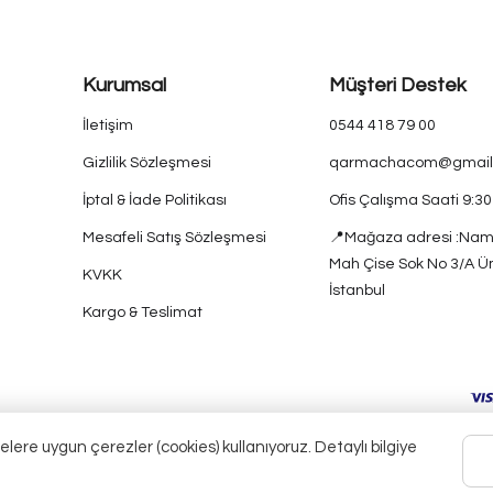
Kurumsal
Müşteri Destek
İletişim
0544 418 79 00
Gizlilik Sözleşmesi
qarmachacom@gmail
İptal & İade Politikası
Ofis Çalışma Saati 9:3
Mesafeli Satış Sözleşmesi
📍Mağaza adresi :Nam
Mah Çise Sok No 3/A Ü
KVKK
İstanbul
Kargo & Teslimat
elere uygun çerezler (cookies) kullanıyoruz. Detaylı bilgiye