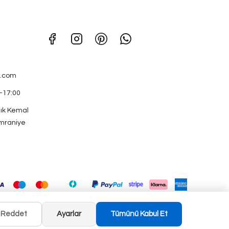
.com
0-17:00
ık Kemal
mraniye
Reddet
Ayarlar
Tümünü Kabul Et