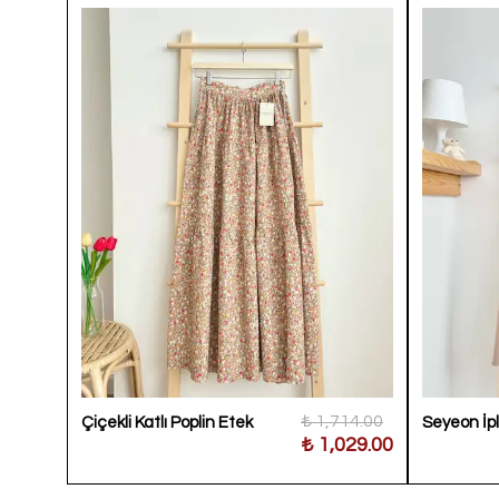
,650.00
₺ 1,714.00
Çiçekli Katlı Poplin Etek
Seyeon İpl
90.00
₺ 1,029.00