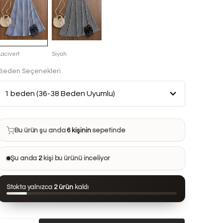
Lacivert
Siyah
Beden Seçenekleri
Bu ürün son 7 günde
13 kez
satın alındı
Bu ürün şu anda
6 kişinin
sepetinde
Bu ürünü
19 kişi
favorilerine ekledi
Şu anda
2
kişi bu ürünü inceliyor
Bu ürün son 24 saatte
73 kez
görüntülendi
Stokta yalnızca
2 ürün
kaldı
Bu ürün son 7 günde
13 kez
satın alındı