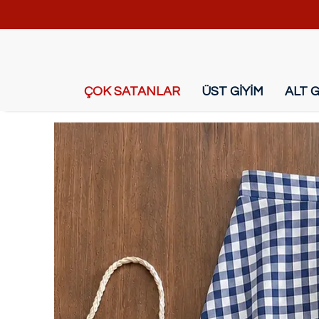
ÇOK SATANLAR
ÜST GİYİM
ALT G