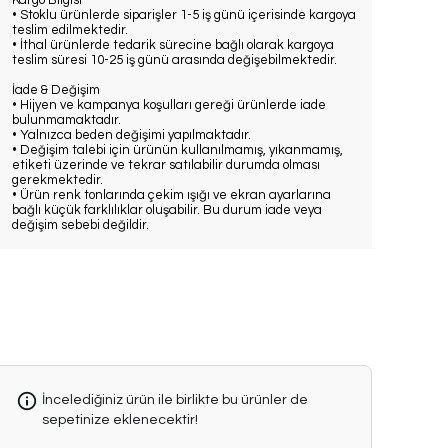
Kargo Bilgisi
• Stoklu ürünlerde siparişler 1-5 iş günü içerisinde kargoya
teslim edilmektedir.
• İthal ürünlerde tedarik sürecine bağlı olarak kargoya
teslim süresi 10-25 iş günü arasında değişebilmektedir.
İade & Değişim
• Hijyen ve kampanya koşulları gereği ürünlerde iade
bulunmamaktadır.
• Yalnızca beden değişimi yapılmaktadır.
• Değişim talebi için ürünün kullanılmamış, yıkanmamış,
etiketi üzerinde ve tekrar satılabilir durumda olması
gerekmektedir.
• Ürün renk tonlarında çekim ışığı ve ekran ayarlarına
bağlı küçük farklılıklar oluşabilir. Bu durum iade veya
değişim sebebi değildir.
İncelediğiniz ürün ile birlikte bu ürünler de
sepetinize eklenecektir!