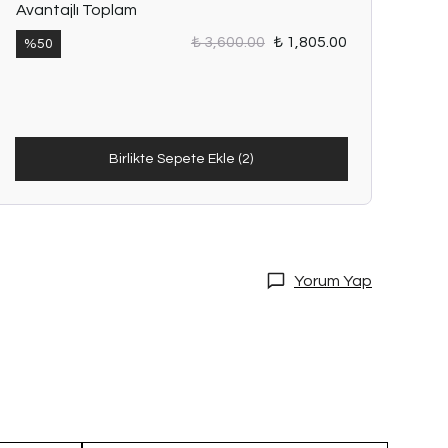
Avantajlı Toplam
₺ 3,600.00
₺ 1,805.00
%
50
Birlikte Sepete Ekle (2)
Yorum Yap