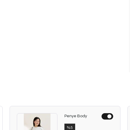
Penye Body
%
5