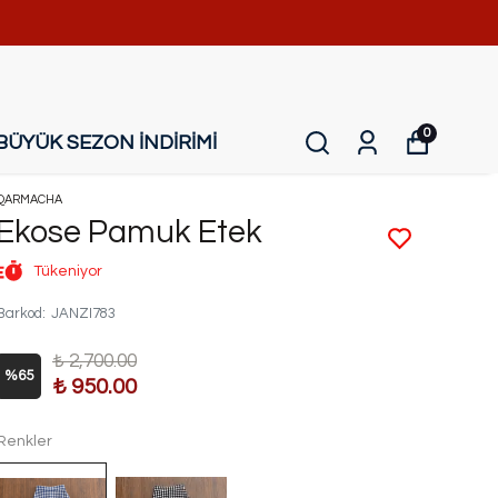
0
BÜYÜK SEZON İNDİRİMİ
QARMACHA
Ekose Pamuk Etek
Tükeniyor
Barkod
:
JANZI783
₺ 2,700.00
%
65
₺ 950.00
Renkler