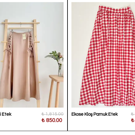
₺ 1,815.00
₺
i Etek
Ekose Kloş Pamuk Etek
₺ 850.00
₺