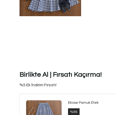
Birlikte Al | Fırsatı Kaçırma!
%5 Ek İndirim Fırsatı!
Ekose Pamuk Etek
%
65