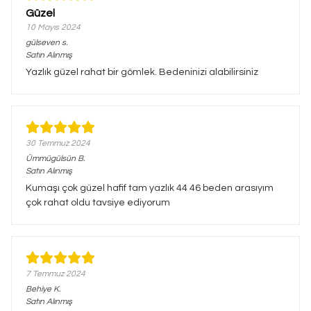
Güzel
10 Mayıs 2024
gülseven
s.
Satın Alınmış
Yazlık güzel rahat bir gömlek. Bedeninizi alabilirsiniz
30 Temmuz 2024
Ümmügülsün
B.
Satın Alınmış
Kumaşı çok güzel hafif tam yazlık 44 46 beden arasıyım
çok rahat oldu tavsiye ediyorum
7 Temmuz 2024
Behiye
K.
Satın Alınmış