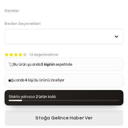
Renkler
Beden Seçenekleri
Bu ürün son 7 günde
19 kez
satın alındı
12 değerlendirme
Bu ürün şu anda
5 kişinin
sepetinde
Bu ürünü
30 kişi
favorilerine ekledi
Şu anda
4
kişi bu ürünü inceliyor
Bu ürün son 24 saatte
80 kez
görüntülendi
Stokta yalnızca
2 ürün
kaldı
Bu ürün son 7 günde
19 kez
satın alındı
Stoğa Gelince Haber Ver