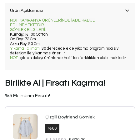
Ürün Açıklaması
NOT: KAMPANYA ÜRÜNLERİNDE İADE KABUL
EDİLMEMEKTEDİR.
GÖMLEK BİLGİLERİ:
Kumaş: %100 Cotton
Ön Boy: 72 Cm
Arka Boy: 80 Cm
Yıkama Talimatı
:
30 derecede elde yıkama programında sıvı
deterjan ile yıkanması önerilir.
NOT
:
Işıktan dolayı ürünlerde hafif ton farklılıkları olabilmektedir.
Birlikte Al | Fırsatı Kaçırma!
%5 Ek İndirim Fırsatı!
Çizgili Boyfriend Gömlek
%
60
₺ 1,513.00
₺ 600.00