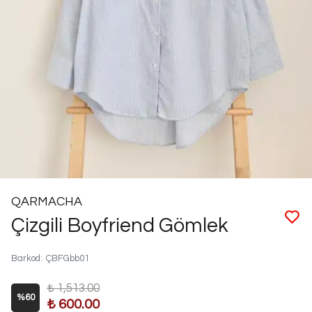
QARMACHA
Çizgili Boyfriend Gömlek
Barkod
:
ÇBFGbb01
₺ 1,513.00
%
60
₺ 600.00