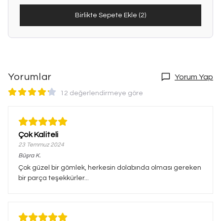
Birlikte Sepete Ekle (2)
Yorumlar
Yorum Yap
12 değerlendirmeye göre
Çok Kaliteli
23 Temmuz 2024
Büşra
K.
Çok güzel bir gömlek, herkesin dolabında olması gereken
bir parça teşekkürler...