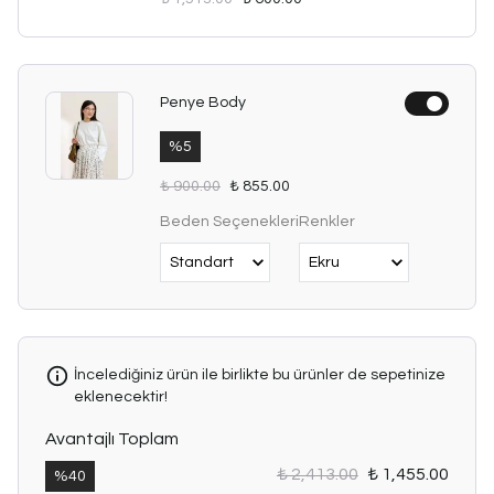
Penye Body
%
5
₺ 900.00
₺ 855.00
Beden Seçenekleri
Renkler
İncelediğiniz ürün ile birlikte bu ürünler de sepetinize
eklenecektir!
Avantajlı Toplam
₺ 2,413.00
₺ 1,455.00
%
40