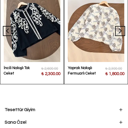
İncili Nakışlı Tok
Yaprak Nakışlı
₺ 2,600.00
₺ 2,300.00
Ceket
Fermuarlı Ceket
₺ 2,300.00
₺ 1,800.00
Tesettür Giyim
Sana Özel