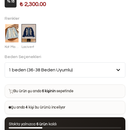
%
18
₺ 2,300.00
Renkler
Kot Mavisi
Lacivert
Beden Seçenekleri
Bu ürün son 7 günde
20 kez
satın alındı
Bu ürün şu anda
6 kişinin
sepetinde
Bu ürünü
33 kişi
favorilerine ekledi
Şu anda
4
kişi bu ürünü inceliyor
Bu ürün son 24 saatte
91 kez
görüntülendi
Stokta yalnızca
6 ürün
kaldı