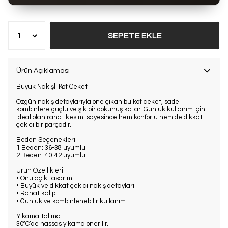
Bu ürün son 7 günde
20 kez
satın alındı
SEPETE EKLE
Ürün Açıklaması
Büyük Nakışlı Kot Ceket
Özgün nakış detaylarıyla öne çıkan bu kot ceket, sade
kombinlere güçlü ve şık bir dokunuş katar. Günlük kullanım için
ideal olan rahat kesimi sayesinde hem konforlu hem de dikkat
çekici bir parçadır.
Beden Seçenekleri:
1 Beden: 36-38 uyumlu
2 Beden: 40-42 uyumlu
Ürün Özellikleri:
• Önü açık tasarım
• Büyük ve dikkat çekici nakış detayları
• Rahat kalıp
• Günlük ve kombinlenebilir kullanım
Yıkama Talimatı:
30°C’de hassas yıkama önerilir.