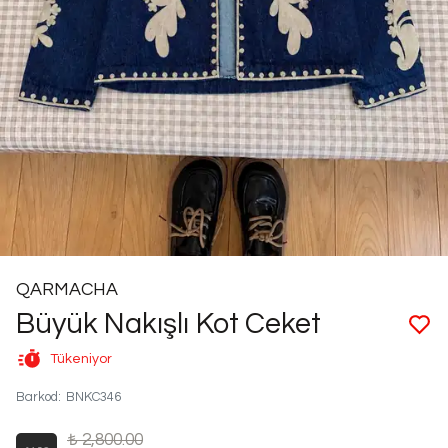
QARMACHA
Büyük Nakışlı Kot Ceket
Tükeniyor
Barkod
:
BNKC346
₺ 2,800.00