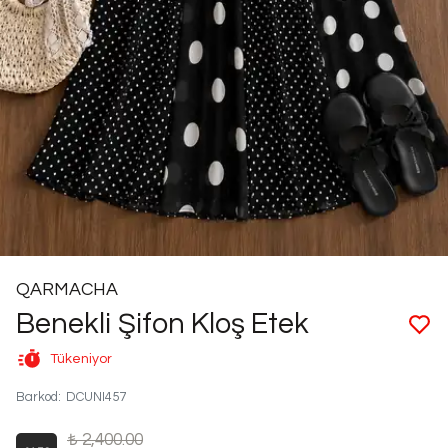
QARMACHA
Benekli Şifon Kloş Etek
Tükeniyor
Barkod
:
DCUNI457
₺ 2,400.00