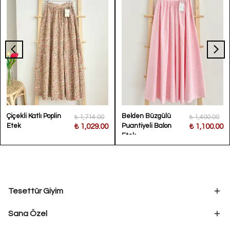
Çiçekli Katlı Poplin
Belden Büzgülü
₺ 1,714.00
₺ 1,400.00
Etek
Puantiyeli Balon
₺ 1,029.00
₺ 1,100.00
Etek
Tesettür Giyim
Sana Özel