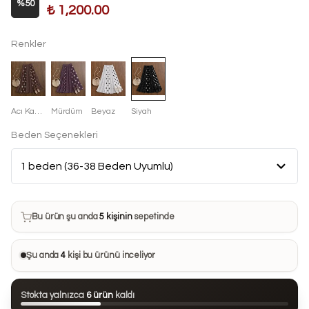
%
50
₺ 1,200.00
Renkler
Acı Kahve
Mürdüm
Beyaz
Siyah
Beden Seçenekleri
Bu ürün son 7 günde
6 kez
satın alındı
Bu ürün şu anda
5 kişinin
sepetinde
Bu ürünü
25 kişi
favorilerine ekledi
Şu anda
4
kişi bu ürünü inceliyor
Bu ürün son 24 saatte
64 kez
görüntülendi
Stokta yalnızca
6 ürün
kaldı