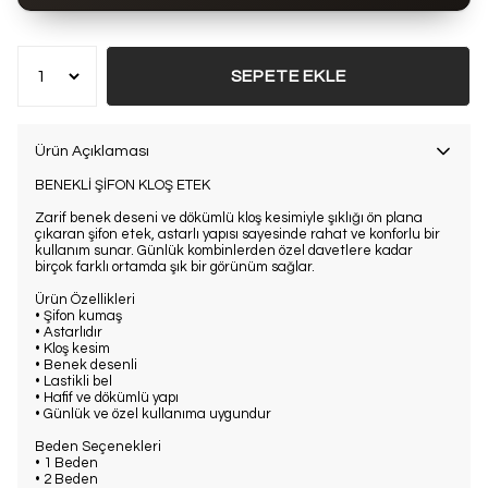
Bu ürün son 7 günde
6 kez
satın alındı
SEPETE EKLE
Ürün Açıklaması
BENEKLİ ŞİFON KLOŞ ETEK
Zarif benek deseni ve dökümlü kloş kesimiyle şıklığı ön plana
çıkaran şifon etek, astarlı yapısı sayesinde rahat ve konforlu bir
kullanım sunar. Günlük kombinlerden özel davetlere kadar
birçok farklı ortamda şık bir görünüm sağlar.
Ürün Özellikleri
• Şifon kumaş
• Astarlıdır
• Kloş kesim
• Benek desenli
• Lastikli bel
• Hafif ve dökümlü yapı
• Günlük ve özel kullanıma uygundur
Beden Seçenekleri
• 1 Beden
• 2 Beden