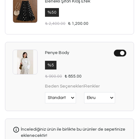
Benekli Şifon Kloş Etek
%
50
₺ 2,400.00
₺ 1,200.00
Penye Body
%
5
₺ 900.00
₺ 855.00
Beden Seçenekleri
Renkler
İncelediğiniz ürün ile birlikte bu ürünler de sepetinize
eklenecektir!