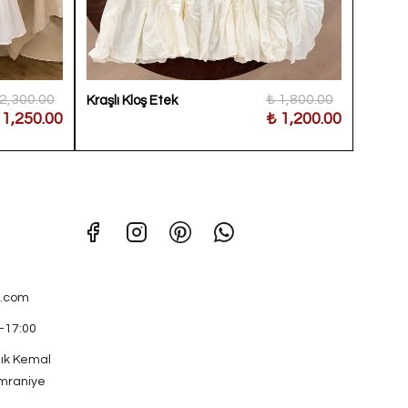
 2,300.00
₺ 1,800.00
Kraşlı Kloş Etek
3 Katlı
 1,250.00
₺ 1,200.00
.com
0-17:00
ık Kemal
mraniye