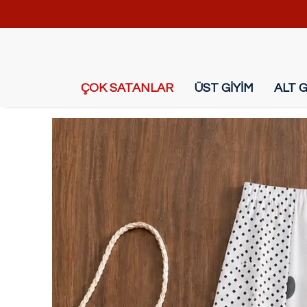
ÇOK SATANLAR
ÜST GİYİM
ALT G