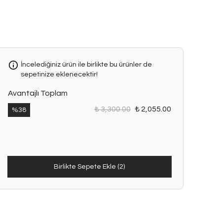
İncelediğiniz ürün ile birlikte bu ürünler de
sepetinize eklenecektir!
Avantajlı Toplam
₺ 3,300.00
₺ 2,055.00
%
38
Birlikte Sepete Ekle (2)