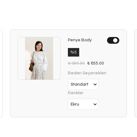
Penye Body
%
5
₺ 900.00
₺ 855.00
Beden Seçenekleri
Renkler