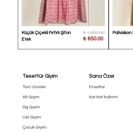
400.00
₺ 1,083.00
Küçük Çiçekli Fırfırlı Şifon
Poliviskon
100.00
₺ 650.00
Etek
Tesettür Giyim
Sana Özel
Tüm Ürünler
Fırsatlar
Alt Giyim
Kat Kat İndirim!
Dış Giyim
Üst Giyim
Çocuk Giyim