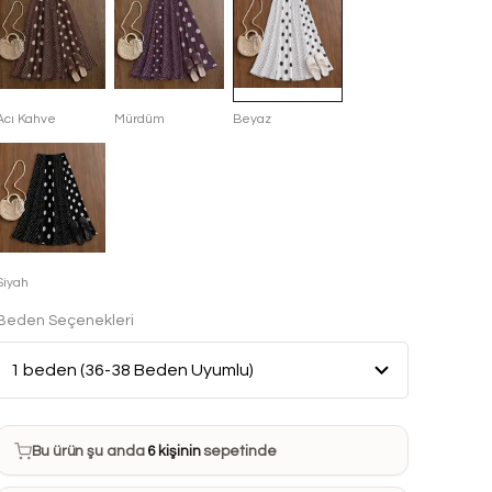
Acı Kahve
Mürdüm
Beyaz
Siyah
Beden Seçenekleri
Bu ürün son 7 günde
6 kez
satın alındı
Bu ürün şu anda
6 kişinin
sepetinde