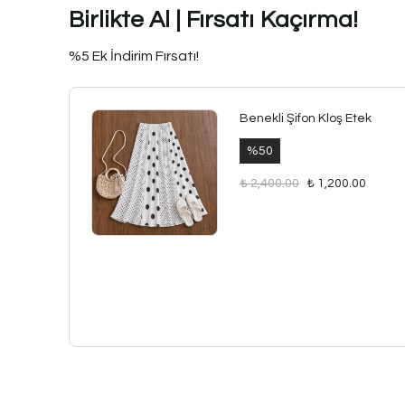
Birlikte Al | Fırsatı Kaçırma!
%5 Ek İndirim Fırsatı!
Benekli Şifon Kloş Etek
%
50
₺ 2,400.00
₺ 1,200.00