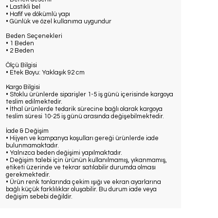
• Lastikli bel
• Hafif ve dökümlü yapı
• Günlük ve özel kullanıma uygundur
Beden Seçenekleri
• 1 Beden
• 2 Beden
Ölçü Bilgisi
• Etek Boyu: Yaklaşık 92 cm
Kargo Bilgisi
• Stoklu ürünlerde siparişler 1-5 iş günü içerisinde kargoya
teslim edilmektedir.
• İthal ürünlerde tedarik sürecine bağlı olarak kargoya
teslim süresi 10-25 iş günü arasında değişebilmektedir.
İade & Değişim
• Hijyen ve kampanya koşulları gereği ürünlerde iade
bulunmamaktadır.
• Yalnızca beden değişimi yapılmaktadır.
• Değişim talebi için ürünün kullanılmamış, yıkanmamış,
etiketi üzerinde ve tekrar satılabilir durumda olması
gerekmektedir.
• Ürün renk tonlarında çekim ışığı ve ekran ayarlarına
bağlı küçük farklılıklar oluşabilir. Bu durum iade veya
değişim sebebi değildir.