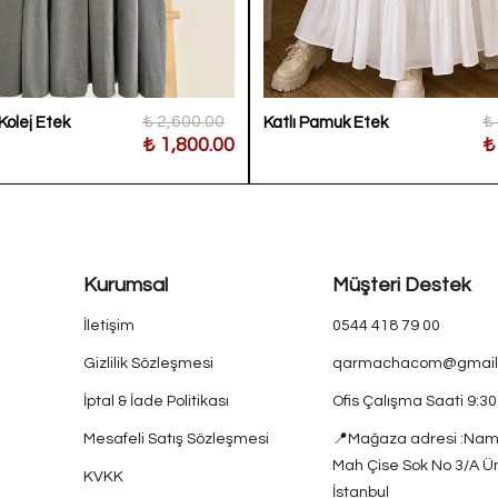
₺ 2,600.00
₺
 Kolej Etek
Katlı Pamuk Etek
₺ 1,800.00
₺
Kurumsal
Müşteri Destek
İletişim
0544 418 79 00
Gizlilik Sözleşmesi
qarmachacom@gmail
İptal & İade Politikası
Ofis Çalışma Saati 9:3
Mesafeli Satış Sözleşmesi
📍Mağaza adresi :Nam
Mah Çise Sok No 3/A Ü
KVKK
İstanbul