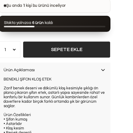
Bu ürünü
22 kişi
favorilerine ekledi
Şu anda
1
kişi bu ürünü inceliyor
Bu ürün son 24 saatte
110 kez
görüntülendi
Stokta yalnızca
6 ürün
kaldı
Bu ürün son 7 günde
6 kez
satın alındı
SEPETE EKLE
Ürün Açıklaması
BENEKLİ ŞİFON KLOŞ ETEK
Zarif benek deseni ve dökümlü kloş kesimiyle şıklığı ön
plana çıkaran şifon etek, astarlı yapısı sayesinde rahat ve
konforlu bir kullanım sunar. Günlük kombinlerden özel
davetlere kadar birçok farklı ortamda şık bir görünüm
sağlar.
Ürün Özellikleri
• Şifon kumaş
• Astarlıdır
• Kloş kesim
• Benek desenli