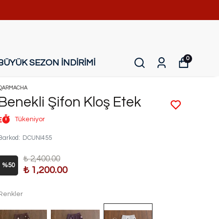
0
BÜYÜK SEZON İNDİRİMİ
QARMACHA
Benekli Şifon Kloş Etek
Tükeniyor
Barkod
:
DCUNI455
₺ 2,400.00
%
50
₺ 1,200.00
Renkler