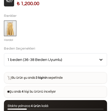
%
37
₺ 1,200.00
Renkler
Hardal
Beden Seçenekleri
Bu ürün son 7 günde
20 kez
satın alındı
Bu ürün şu anda
3 kişinin
sepetinde
Bu ürünü
18 kişi
favorilerine ekledi
Şu anda
4
kişi bu ürünü inceliyor
Bu ürün son 24 saatte
118 kez
görüntülendi
Stokta yalnızca
4 ürün
kaldı