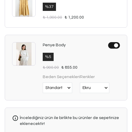
%
37
₺ 1,900.00
₺ 1,200.00
Penye Body
%
5
₺ 900.00
₺ 855.00
Beden Seçenekleri
Renkler
İncelediğiniz ürün ile birlikte bu ürünler de sepetinize
eklenecektir!