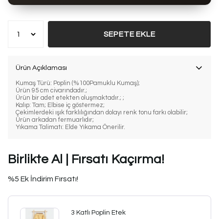
Bu ürün son 7 günde
20 kez
satın alındı
SEPETE EKLE
Ürün Açıklaması
Kumaş Türü: Poplin (%100Pamuklu Kumaş);
Ürün 95 cm civarındadır.;
Ürün bir adet etekten oluşmaktadır.; ;
Kalıp: Tam; Elbise iç göstermez;
Çekimlerdeki ışık farklılığından dolayı renk tonu farkı olabilir;
Ürün arkadan fermuarlıdır;
Yıkama Talimatı: Elde Yıkama Önerilir.
Birlikte Al | Fırsatı Kaçırma!
%5 Ek İndirim Fırsatı!
3 Katlı Poplin Etek