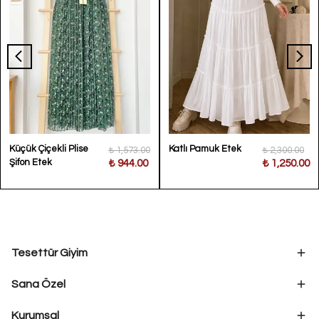
Küçük Çiçekli Plise
Katlı Pamuk Etek
₺ 1,573.00
₺ 2,300.00
Şifon Etek
₺ 944.00
₺ 1,250.00
Tesettür Giyim
Sana Özel
Kurumsal