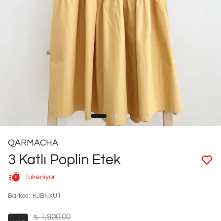
QARMACHA
3 Katlı Poplin Etek
Tükeniyor
Barkod
:
KJBNXU1
₺ 1,900.00